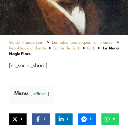
Guide Irlande.com
>
Les sites touristiques en Irlande
>
République d'Irlande
>
Comté de Cork
>
Cork
>
Le Nano
Nagle Place
[ss_social_share]
Menu
afficher
X
Facebook
LinkedIn
Messenger
WhatsApp