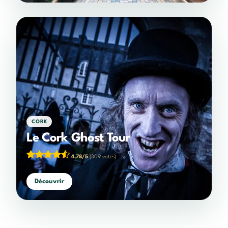
CORK
Le Cork Ghost Tour
4,78/5
(309 votes)
Découvrir