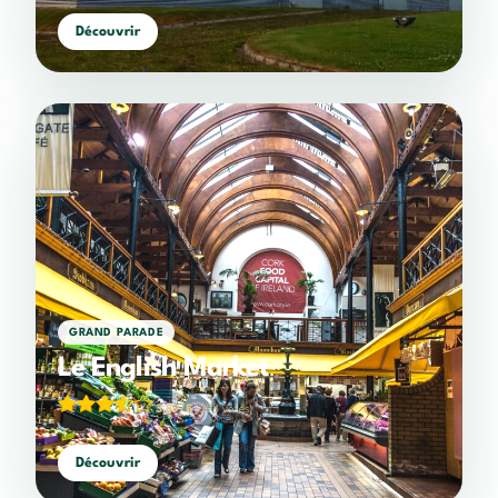
Découvrir
GRAND PARADE
Le English Market
3,89/5
(398 votes)
Découvrir