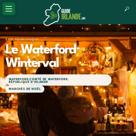
SITE TOURISTIQUE
Le Waterford
Winterval
WATERFORD
,
COMTÉ DE WATERFORD
,
RÉPUBLIQUE D'IRLANDE
MARCHÉS DE NOËL