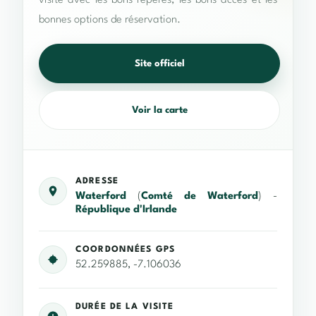
visite avec les bons repères, les bons accès et les
bonnes options de réservation.
Site officiel
Voir la carte
ADRESSE
Waterford
(
Comté de Waterford
) -
République d'Irlande
COORDONNÉES GPS
52.259885, -7.106036
DURÉE DE LA VISITE