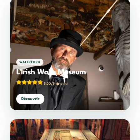
WATERFORD
L’Irish Wake Museum
5,00/5
(2 votes)
Découvrir