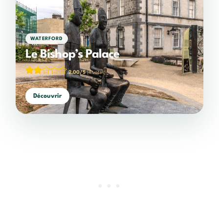
WATERFORD
Le Bishop’s Palace
2,00/5
(4 votes)
Découvrir