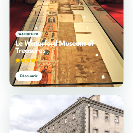
WATERFORD
Le Waterford Museum of
Treasures
4,17/5
(6 votes)
Découvrir