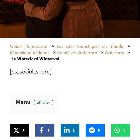
Guide Irlande.com
>
Les sites touristiques en Irlande
>
République d'Irlande
>
Comté de Waterford
>
Waterford
>
Le Waterford Winterval
[ss_social_share]
Menu
afficher
X
Facebook
LinkedIn
Messenger
WhatsApp