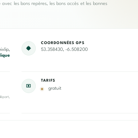
e avec les bons repères, les bons accès et les bonnes
COORDONNÉES GPS
xlip,
53.358430, -6.508200
lique
TARIFS
gratuit
départ,