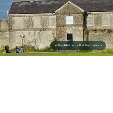
Le Wondefull Barn - Bart Busschots - cc