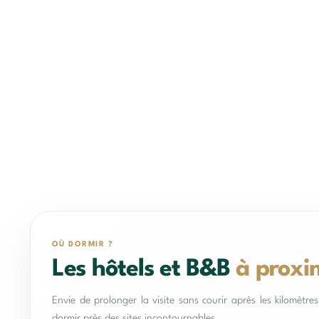
OÙ DORMIR ?
Les hôtels et B&B
à proxi
Envie de prolonger la visite sans courir après les kilomètr
dormir près des sites incontournables.