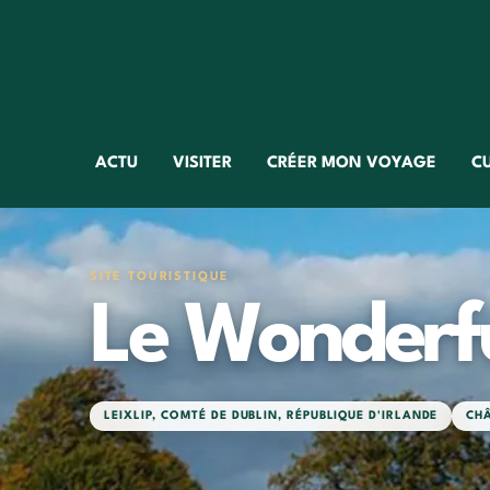
ACTU
VISITER
CRÉER MON VOYAGE
C
SITE TOURISTIQUE
Le Wonderfu
LEIXLIP
,
COMTÉ DE DUBLIN
,
RÉPUBLIQUE D'IRLANDE
CH