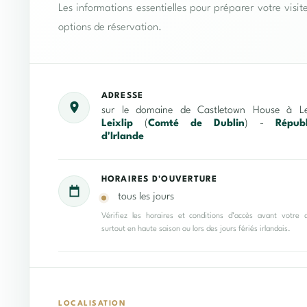
Les informations essentielles pour préparer votre visit
options de réservation.
ADRESSE
sur le domaine de Castletown House à Lei
Leixlip
(
Comté de Dublin
) -
Répub
d'Irlande
HORAIRES D'OUVERTURE
tous les jours
Vérifiez les horaires et conditions d’accès avant votre 
surtout en haute saison ou lors des jours fériés irlandais.
LOCALISATION