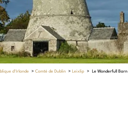
lique d'Irlande
>
Comté de Dublin
>
Leixlip
>
Le Wonderfull Barn