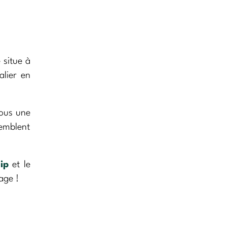
e situe à
alier en
sous une
semblent
lip
et le
age !