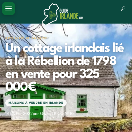
ACTUALITÉ IRLANDAISE
Un cottage irlandais lié
à la Rébellion de 1798
en vente pour 325
000€
MAISONS À VENDRE EN IRLANDE
14 février 2022
par Gwen LE COINTRE