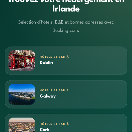
Irlande
Sélection d’hôtels, B&B et bonnes adresses avec
Booking.com.
HÔTELS ET B&B À
Dublin
HÔTELS ET B&B À
Galway
HÔTELS ET B&B À
Cork