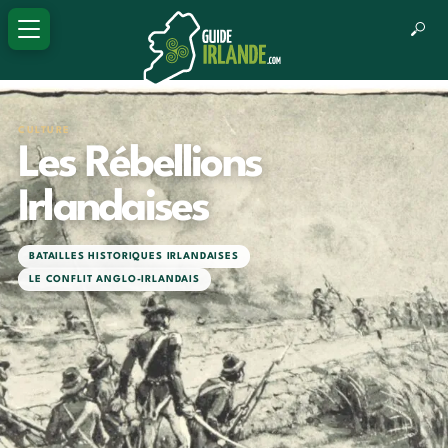
CULTURE
Les Rébellions
Irlandaises
BATAILLES HISTORIQUES IRLANDAISES
LE CONFLIT ANGLO-IRLANDAIS