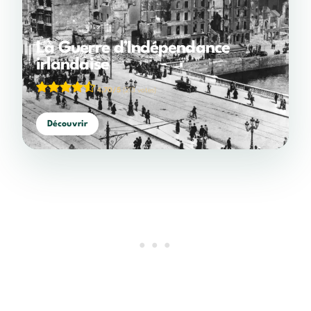
La Guerre d’Indépendance
irlandaise
4,70/5
(213 votes)
Découvrir