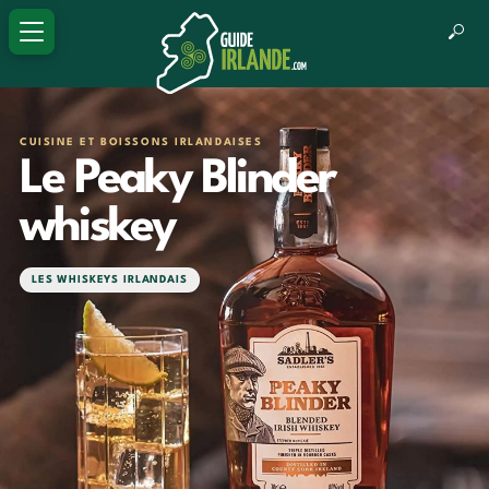
CUISINE ET BOISSONS IRLANDAISES
Le Peaky Blinder
whiskey
LES WHISKEYS IRLANDAIS