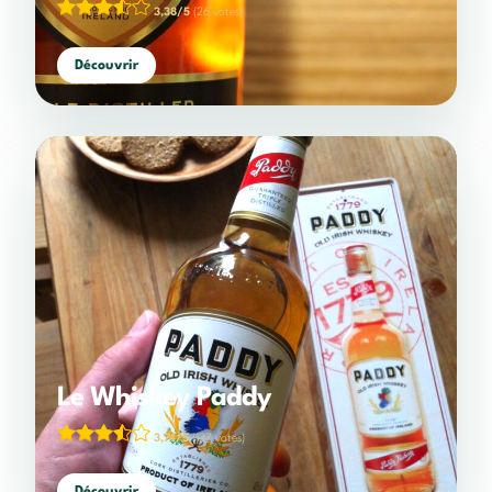
3,38/5
(26 votes)
Découvrir
Le Whiskey Paddy
3,74/5
(127 votes)
Découvrir