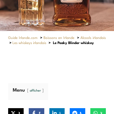
Guide Irlande.com
>
Boissons en Irlande
>
Alcools irlandais
>
Les whiskeys irlandais
>
Le Peaky Blinder whiskey
Menu
afficher
X
Facebook
LinkedIn
Messenger
WhatsApp