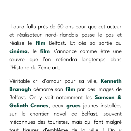
Il aura fallu près de 50 ans pour que cet acteur
et réalisateur nord-irlandais passe le pas et
réalise le
film
Belfast. Et dès sa sortie au
cinéma
, le
film
s’annonce comme être une
œuvre que l’on retiendra longtemps dans
l’Histoire du 7ème art.
Véritable cri d’amour pour sa ville,
Kenneth
Branagh
démarre son
film
par des images de
Belfast. On y voit notamment les
Samson &
Goliath Cranes
, deux
grues
jaunes installées
sur le chantier naval de Belfast, souvent
méconnues des touristes, mais qui font malgré
tout figures d’emblème de la ville ! On y