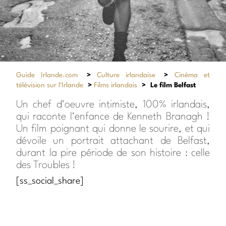
Guide Irlande.com
>
Culture irlandaise
>
Cinéma et
télévision sur l'Irlande
>
Films irlandais
>
Le film Belfast
Un chef d'oeuvre intimiste, 100% irlandais,
qui raconte l'enfance de Kenneth Branagh !
Un film poignant qui donne le sourire, et qui
dévoile un portrait attachant de Belfast,
durant la pire période de son histoire : celle
des Troubles !
[ss_social_share]