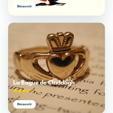
Découvrir
La Bague de Claddagh
3,84/5
(2 580 votes)
Découvrir