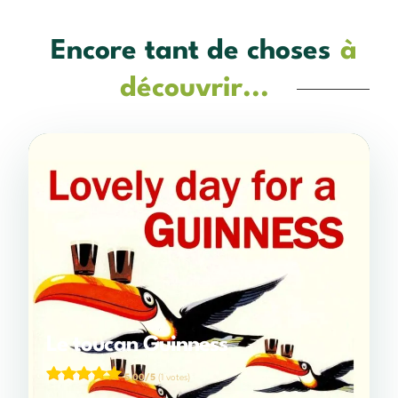
Encore tant de choses
à
découvrir...
Le toucan Guinness
5,00/5
(1 votes)