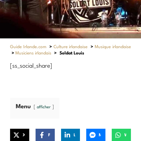
Guide Irlande.com
>
Culture irlandaise
>
Musique irlandaise
>
Musiciens irlandais
>
Soldat Louis
[ss_social_share]
Menu
afficher
X
Facebook
LinkedIn
Messenger
WhatsApp