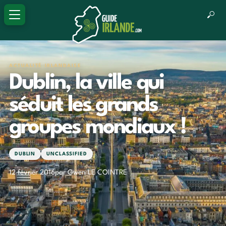
ACTUALITÉ IRLANDAISE
Dublin, la ville qui
séduit les grands
groupes mondiaux !
DUBLIN
UNCLASSIFIED
12 février 2016
par Gwen LE COINTRE