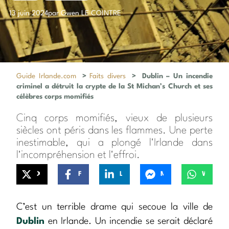
13 juin 2024
par Gwen LE COINTRE
Guide Irlande.com
>
Faits divers
>
Dublin – Un incendie
criminel a détruit la crypte de la St Michan’s Church et ses
célèbres corps momifiés
Cinq corps momifiés, vieux de plusieurs
siècles ont péris dans les flammes. Une perte
inestimable, qui a plongé l'Irlande dans
l'incompréhension et l'effroi.
X
Facebook
LinkedIn
Messenger
WhatsApp
C’est un terrible drame qui secoue la ville de
Dublin
en Irlande. Un incendie se serait déclaré