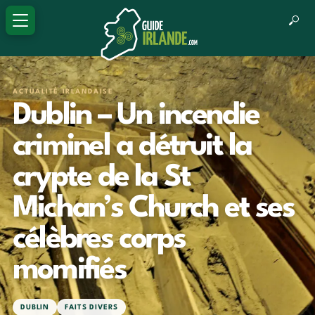
ACTUALITÉ IRLANDAISE
Dublin – Un incendie
criminel a détruit la
crypte de la St
Michan’s Church et ses
célèbres corps
momifiés
DUBLIN
FAITS DIVERS