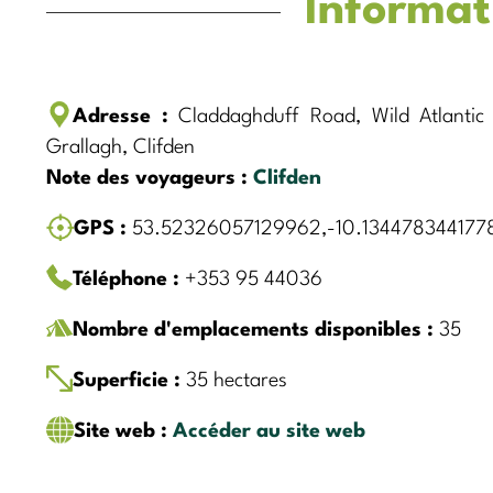
Informat
Adresse :
Claddaghduff Road, Wild Atlantic
Grallagh, Clifden
Note des voyageurs :
Clifden
GPS :
53.52326057129962,-10.134478344177
Téléphone :
+353 95 44036
Nombre d'emplacements disponibles :
35
Superficie :
35 hectares
Site web :
Accéder au site web