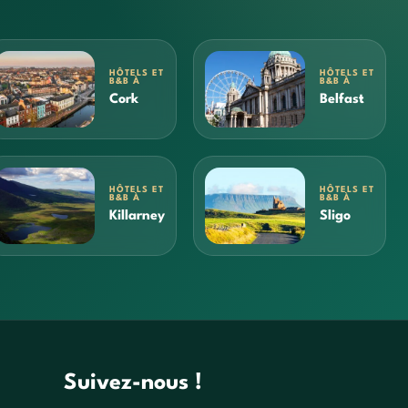
HÔTELS ET
HÔTELS ET
B&B À
B&B À
Cork
Belfast
HÔTELS ET
HÔTELS ET
B&B À
B&B À
Killarney
Sligo
Suivez-nous !