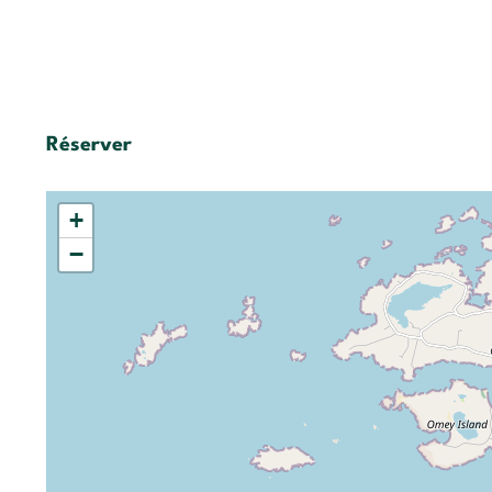
Réserver
+
−