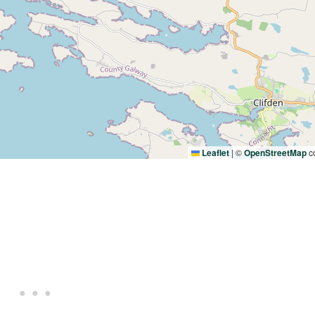
Leaflet
|
©
OpenStreetMap
co