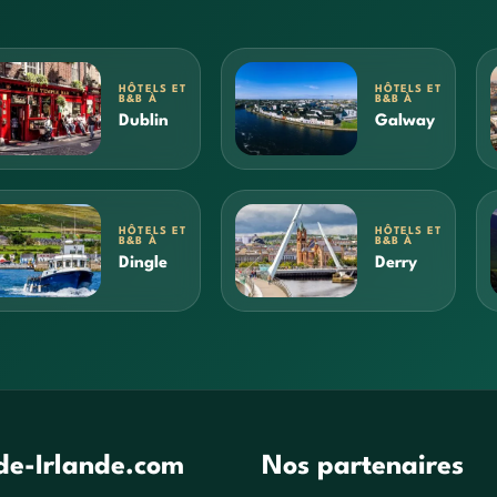
HÔTELS ET
HÔTELS ET
B&B À
B&B À
Dublin
Galway
HÔTELS ET
HÔTELS ET
B&B À
B&B À
Dingle
Derry
de-Irlande.com
Nos partenaires