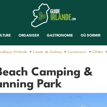
ULTURE
ORGANISER
GASTRONOMIE
OÙ DORMIR
ublique d'Irlande
>
Comté de Galway
>
Connemara
>
Clifden
 Beach Camping &
nning Park