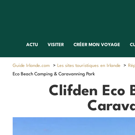
ACTU
VISITER
CRÉER MON VOYAGE
C
Guide Irlande.com
>
Les sites touristiques en Irlande
>
Rép
Eco Beach Camping & Caravanning Park
Clifden Eco
Carava