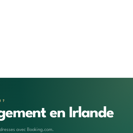
R ?
gement en Irlande
 adresses avec Booking.com.