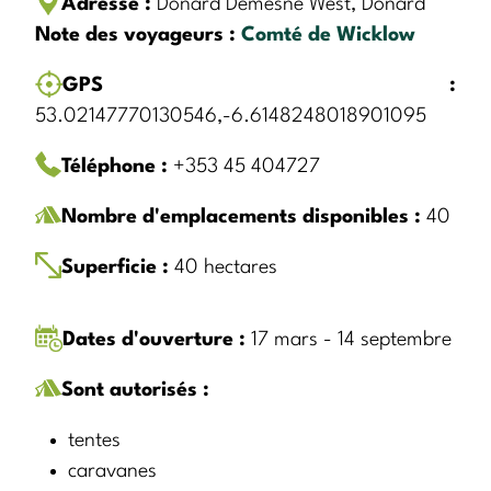
Adresse :
Donard Demesne West, Donard
Note des voyageurs :
Comté de Wicklow
GPS :
53.02147770130546,-6.6148248018901095
Téléphone :
+353 45 404727
Nombre d'emplacements disponibles :
40
Superficie :
40 hectares
Dates d'ouverture :
17 mars - 14 septembre
Sont autorisés :
tentes
caravanes