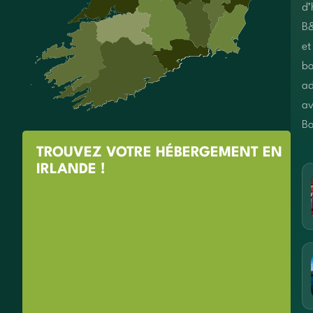
d’
B
et
bo
ad
av
Bo
TROUVEZ VOTRE HÉBERGEMENT EN
IRLANDE !