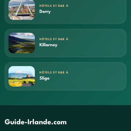
HÔTELS ET B&B À
Derry
HÔTELS ET B&B À
Killarney
HÔTELS ET B&B À
Sligo
Guide-Irlande.com