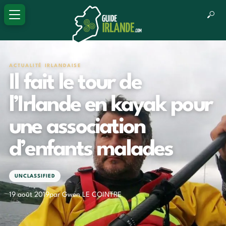
ACTUALITÉ IRLANDAISE
Il fait le tour de
l’Irlande en kayak pour
une association
d’enfants malades
UNCLASSIFIED
19 août 2019
par Gwen LE COINTRE