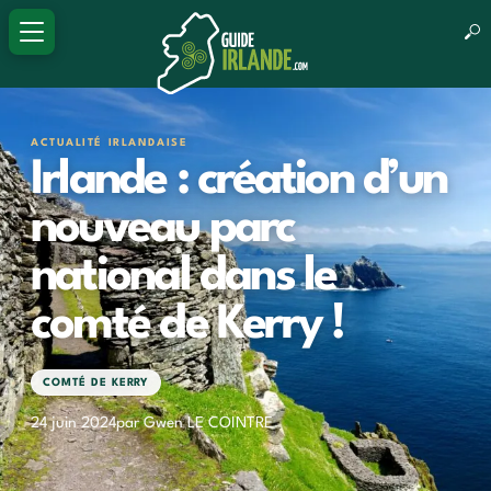
ACTUALITÉ IRLANDAISE
Irlande : création d’un
nouveau parc
national dans le
comté de Kerry !
COMTÉ DE KERRY
24 juin 2024
par Gwen LE COINTRE