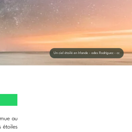
Un ciel étoilé en Irlande - odes Rodríguez - cc
romue au
 étoiles