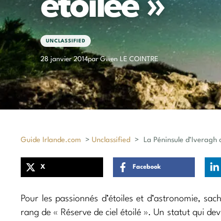
étoilée »
UNCLASSIFIED
28 janvier 2014
par Gwen LE COINTRE
Guide Irlande.com
>
Unclassified
>
La Péninsule d’Iveragh c
X
Facebook
Pour les passionnés d’étoiles et d’astronomie, sac
rang de « Réserve de ciel étoilé ». Un statut qui devr