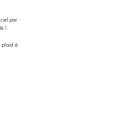
ciel par
é !
 plaid à
!