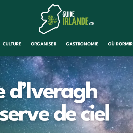
CULTURE
ORGANISER
GASTRONOMIE
OÙ DORMIR
e d’Iveragh
serve de ciel