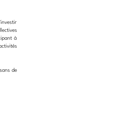
investir
lectives
cipant à
tivités
ysans de