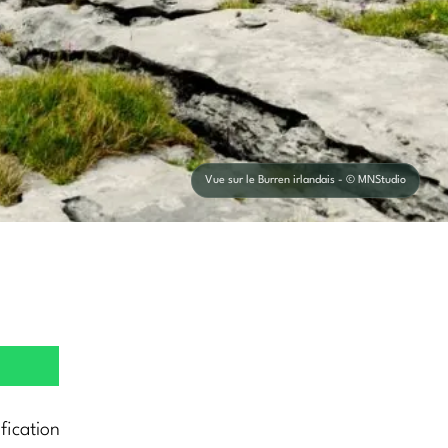
Vue sur le Burren irlandais - © MNStudio
fication