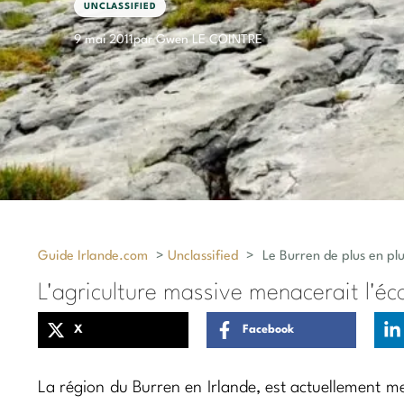
UNCLASSIFIED
9 mai 2011
par Gwen LE COINTRE
Guide Irlande.com
>
Unclassified
>
Le Burren de plus en pl
L'agriculture massive menacerait l'éc
X
Facebook
La région du Burren en Irlande, est actuellement men