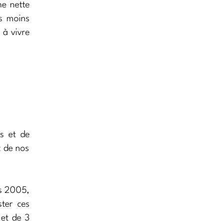
ne nette
rs moins
 à vivre
es et de
t de nos
is 2005,
ster ces
jet de 3