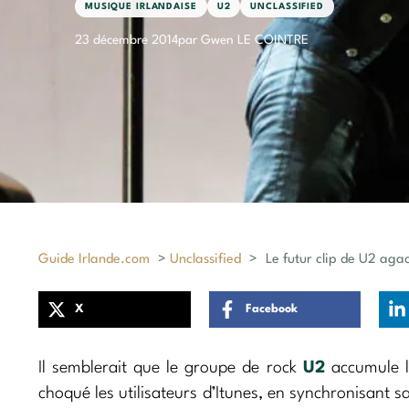
MUSIQUE IRLANDAISE
U2
UNCLASSIFIED
23 décembre 2014
par Gwen LE COINTRE
Guide Irlande.com
>
Unclassified
>
Le futur clip de U2 agac
X
Facebook
Il semblerait que le groupe de rock
U2
accumule l
choqué les utilisateurs d’Itunes, en synchronisant 