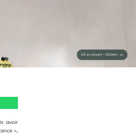
U2 en concert - U2start - cc
s avoir
cence »,