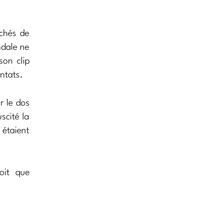
êchés de
dale ne
son clip
ntats.
r le dos
scité la
étaient
oit que