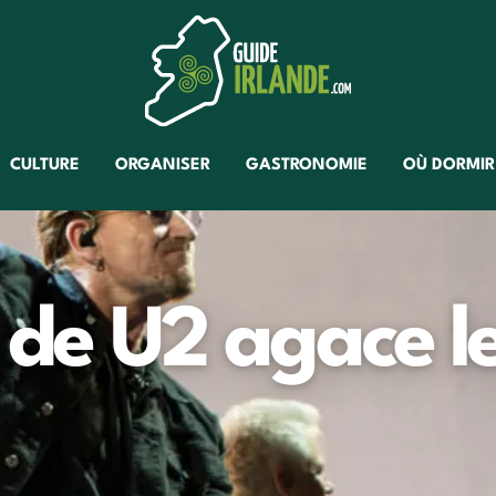
CULTURE
ORGANISER
GASTRONOMIE
OÙ DORMIR
p de U2 agace l