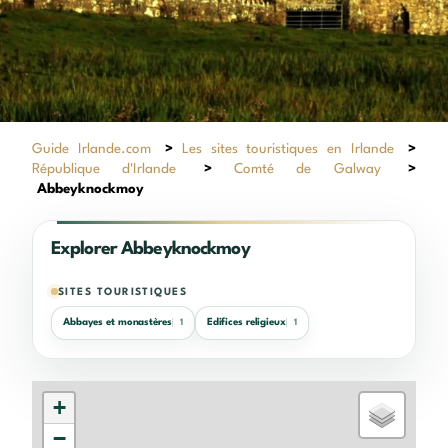
Guide Irlande.com
>
Les sites touristiques en Irlande
>
République d'Irlande
>
Comté de Galway
>
Abbeyknockmoy
Explorer Abbeyknockmoy
SITES TOURISTIQUES
Abbayes et monastères
Edifices religieux
1
1
+
−