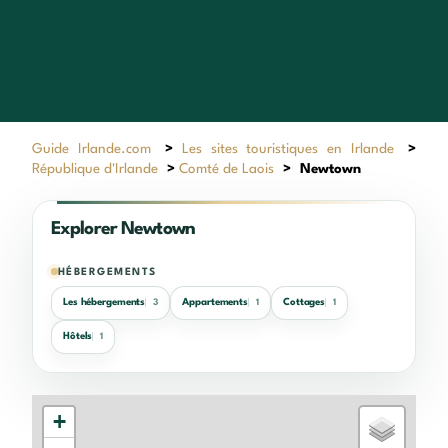
Guide Irlande.com
>
Les sites touristiques en Irlande
>
République d'Irlande
>
Comté de Laois
>
Newtown
Explorer Newtown
HÉBERGEMENTS
Les hébergements
Appartements
Cottages
3
1
1
Hôtels
1
+