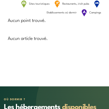
Sites touristiques
Restaurants, irish pubs
Etablissements où dormir
Campings
Aucun point trouvé.
Aucun article trouvé.
OÙ DORMIR ?
Les hébergements
disponibles