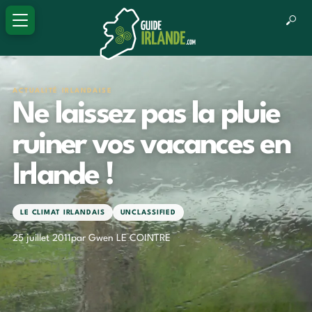
ACTUALITÉ IRLANDAISE
Ne laissez pas la pluie
ruiner vos vacances en
Irlande !
LE CLIMAT IRLANDAIS
UNCLASSIFIED
25 juillet 2011
par Gwen LE COINTRE