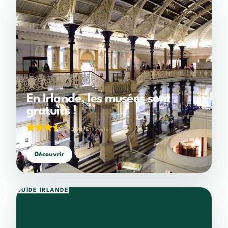
En Irlande, les musées sont
gratuits !
3,90/5
(10 votes)
Découvrir
GUIDE IRLANDE