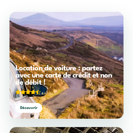
Location de voiture : partez
avec une carte de crédit et non
de débit !
4,67/5
(325 votes)
Découvrir