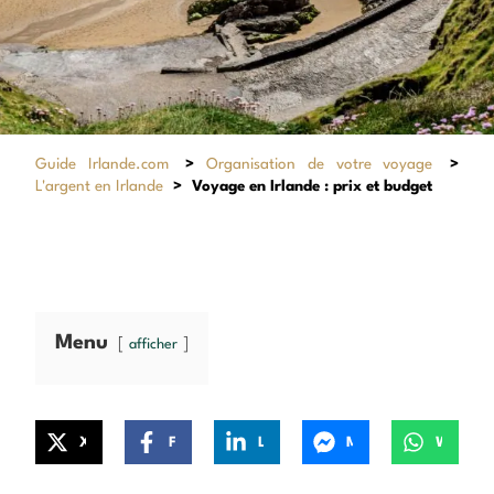
Guide Irlande.com
>
Organisation de votre voyage
>
L'argent en Irlande
>
Voyage en Irlande : prix et budget
Menu
afficher
X
Facebook
LinkedIn
Messenger
WhatsApp