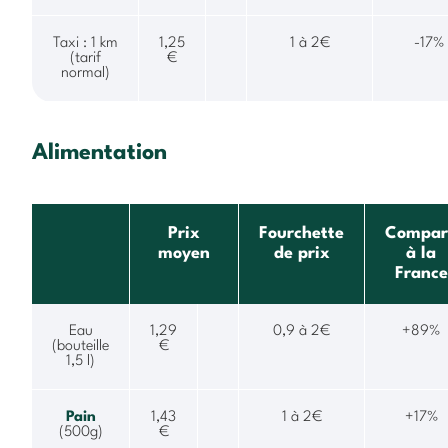
Taxi : 1 km
1,25
1 à 2€
-17%
(tarif
€
normal)
Alimentation
Prix
Fourchette
Compar
moyen
de prix
à la
France
Eau
1,29
0,9 à 2€
+89%
(bouteille
€
1,5 l)
Pain
1,43
1 à 2€
+17%
(500g)
€