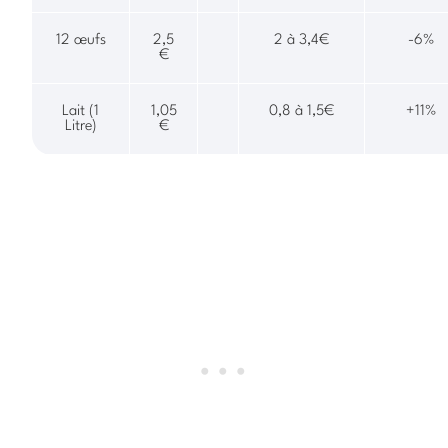
12 œufs
2,5
2 à 3,4€
-6%
€
Lait (1
1,05
0,8 à 1,5€
+11%
Litre)
€