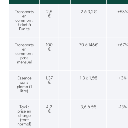
Transports
2,5
2 à 3,2€
+58%
en
€
commun :
ticket à
l’unité
Transports
100
70 à 146€
+67%
en
€
commun :
pass
mensuel
Essence
1,37
1,3 à 1,5€
+3%
sans
€
plomb (1
litre)
Taxi :
4,2
3,6 à 5€
-13%
prise en
€
charge
(tarif
normal)