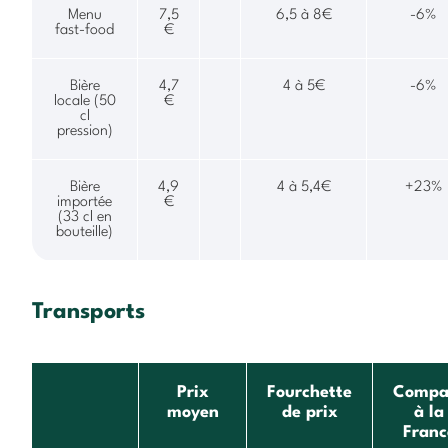
Menu
7,5
6,5 à 8€
-6%
fast-food
€
Bière
4,7
4 à 5€
-6%
locale (50
€
cl
pression)
Bière
4,9
4 à 5,4€
+23%
importée
€
(33 cl en
bouteille)
Transports
Prix
Fourchette
Compa
moyen
de prix
à la
Franc