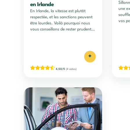
Sillonn
en Irlande
une ex
En Irlande, la vitesse est plutôt
souffl
respectée, et les sanctions peuvent
vos pa
être lourdes. Voilà pourquoi nous
vous conseillons de rester prudent,
et…
+
4,50/5
(4 votes)