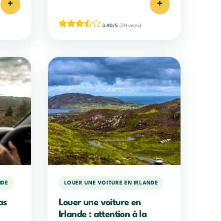
+
+
3,40/5
(30 votes)
NDE
LOUER UNE VOITURE EN IRLANDE
as
Louer une voiture en
Irlande : attention à la