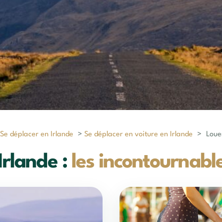
Se déplacer en Irlande
>
Se déplacer en voiture en Irlande
>
Loue
Irlande :
les incontournabl