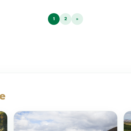
1
2
»
se