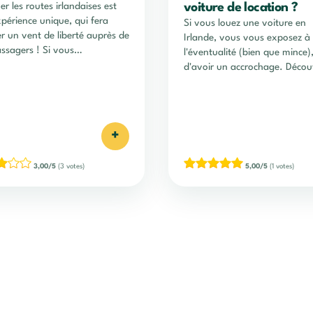
er les routes irlandaises est
voiture de location ?
périence unique, qui fera
Si vous louez une voiture en
er un vent de liberté auprès de
Irlande, vous vous exposez à
ssagers ! Si vous…
l'éventualité (bien que mince)
d'avoir un accrochage. Décou
nos conseils pour gérer la cris
+
3,00/5
(3 votes)
5,00/5
(1 votes)