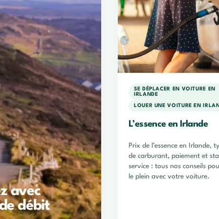
SE DÉPLACER EN VOITURE EN
IRLANDE
LOUER UNE VOITURE EN IRLA
L’essence en Irlande
Prix de l’essence en Irlande, t
de carburant, paiement et sta
service : tous nos conseils pou
le plein avec votre voiture.
ez avec
 de débit