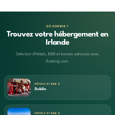
OÙ DORMIR ?
Trouvez votre hébergement en
Irlande
Sélection d’hôtels, B&B et bonnes adresses avec
Booking.com.
HÔTELS ET B&B À
Dublin
HÔTELS ET B&B À