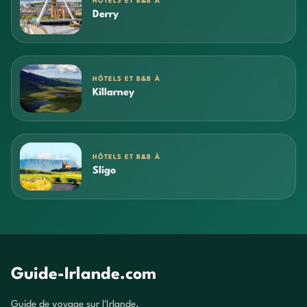
HÔTELS ET B&B À
Derry
HÔTELS ET B&B À
Killarney
HÔTELS ET B&B À
Sligo
Guide-Irlande.com
Guide de voyage sur l'Irlande.