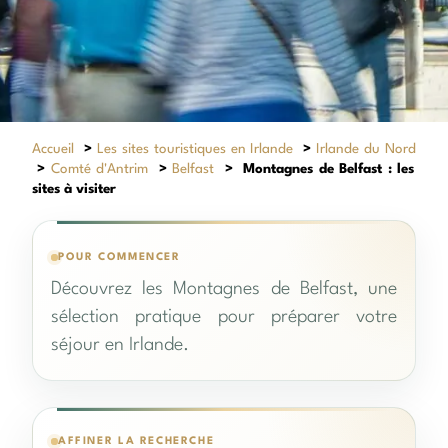
Accueil
>
Les sites touristiques en Irlande
>
Irlande du Nord
>
Comté d'Antrim
>
Belfast
>
Montagnes de Belfast : les
sites à visiter
POUR COMMENCER
Découvrez les Montagnes de Belfast, une
sélection pratique pour préparer votre
séjour en Irlande.
AFFINER LA RECHERCHE