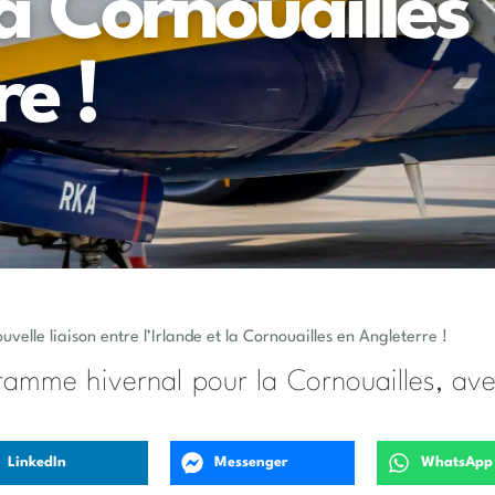
 la Cornouailles
e !
elle liaison entre l’Irlande et la Cornouailles en Angleterre !
ramme hivernal pour la Cornouailles, av
LinkedIn
Messenger
WhatsApp