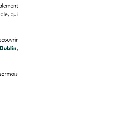
galement
ale, qui
écouvrir
Dublin
,
ésormais