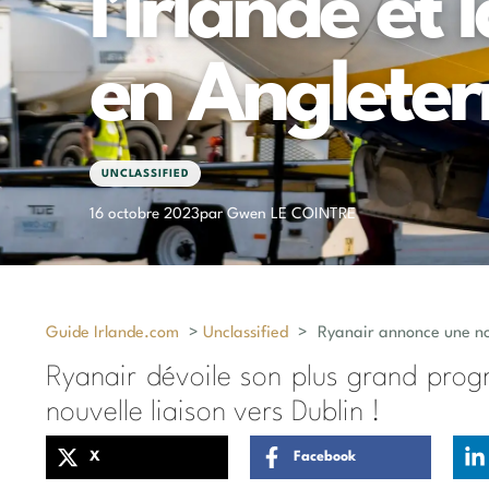
l’Irlande et
en Angleterr
UNCLASSIFIED
16 octobre 2023
par Gwen LE COINTRE
Guide Irlande.com
>
Unclassified
>
Ryanair annonce une nouv
Ryanair dévoile son plus grand prog
nouvelle liaison vers Dublin !
X
Facebook