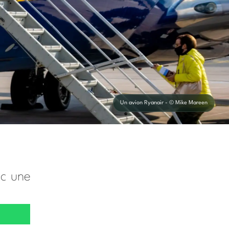
Un avion Ryanair - © Mike Mareen
ec une