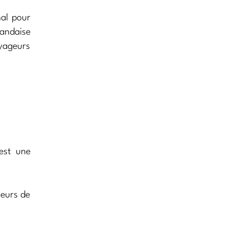
nal pour
landaise
oyageurs
 est une
geurs de