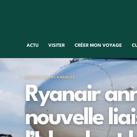
ACTU
VISITER
CRÉER MON VOYAGE
C
ACTUALITÉ IRLANDAISE
Ryanair an
nouvelle lia