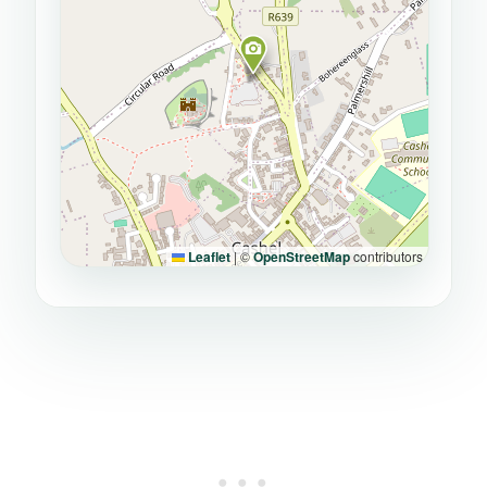
Leaflet
|
©
OpenStreetMap
contributors