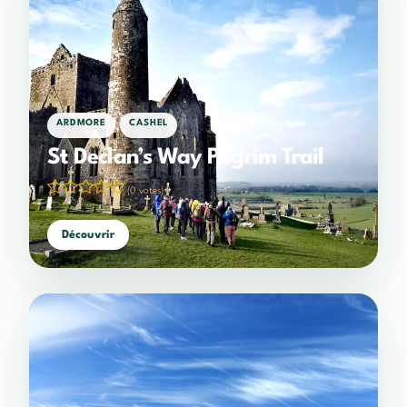
,
ARDMORE
CASHEL
St Declan’s Way Pilgrim Trail
(0 votes)
Découvrir