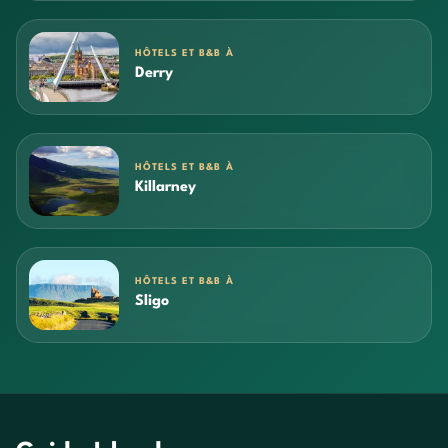
HÔTELS ET B&B À
Derry
HÔTELS ET B&B À
Killarney
HÔTELS ET B&B À
Sligo