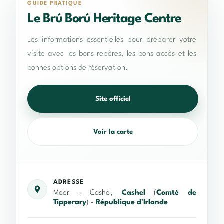
GUIDE PRATIQUE
Le Brú Ború Heritage Centre
Les informations essentielles pour préparer votre
visite avec les bons repères, les bons accès et les
bonnes options de réservation.
Site officiel
Voir la carte
ADRESSE
Moor - Cashel,
Cashel
(
Comté de
Tipperary
) -
République d'Irlande