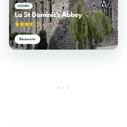
CASHEL
La St Dominic’s Abbey
3,75/5
(4 votes)
Découvrir