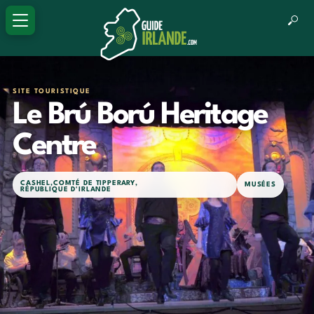
SITE TOURISTIQUE
Le Brú Ború Heritage
Centre
CASHEL
,
COMTÉ DE TIPPERARY
,
MUSÉES
RÉPUBLIQUE D'IRLANDE