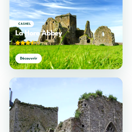
CASHEL
La Hore Abbey
3,50/5
(4 votes)
Découvrir