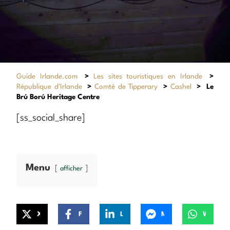
Guide Irlande.com
>
Les sites touristiques en Irlande
>
République d'Irlande
>
Comté de Tipperary
>
Cashel
>
Le
Brú Ború Heritage Centre
[ss_social_share]
Menu
afficher
X
Facebook
LinkedIn
Messenger
WhatsApp