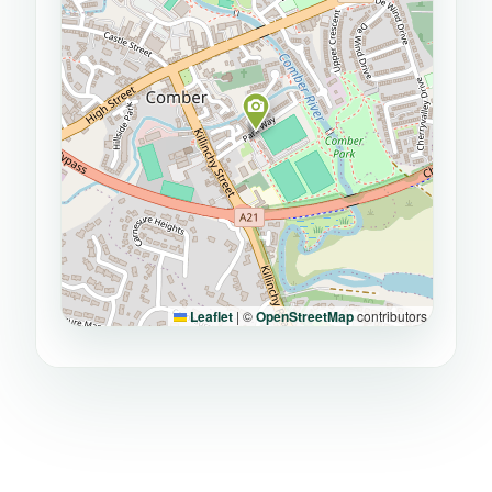
Leaflet
|
©
OpenStreetMap
contributors