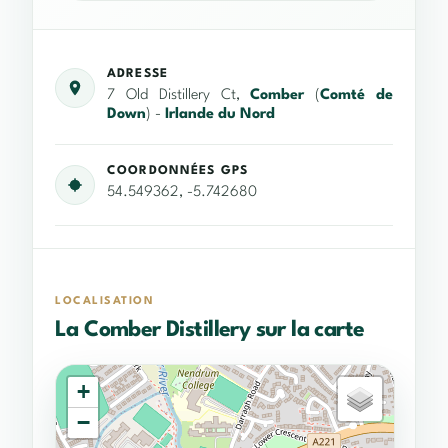
ADRESSE
7 Old Distillery Ct,
Comber
(
Comté de
Down
) -
Irlande du Nord
COORDONNÉES GPS
54.549362, -5.742680
LOCALISATION
La Comber Distillery sur la carte
+
−