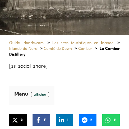
Guide Irlande.com
>
Les sites touristiques en Irlande
>
Irlande du Nord
>
Comté de Down
>
Comber
>
La Comber
Distillery
[ss_social_share]
Menu
afficher
X
Facebook
LinkedIn
Messenger
WhatsApp