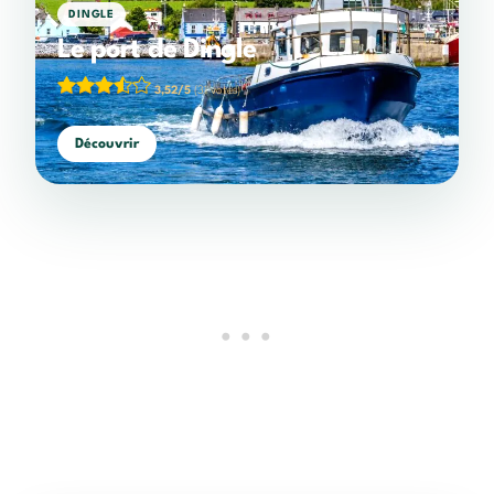
DINGLE
Le port de Dingle
3,52/5
(31 votes)
Découvrir