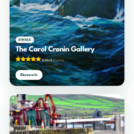
DINGLE
The Carol Cronin Gallery
5,00/5
(1 votes)
Découvrir