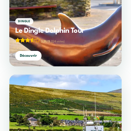
DINGLE
Le Dingle Dolphin Tour
3,51/5
(124 votes)
Découvrir