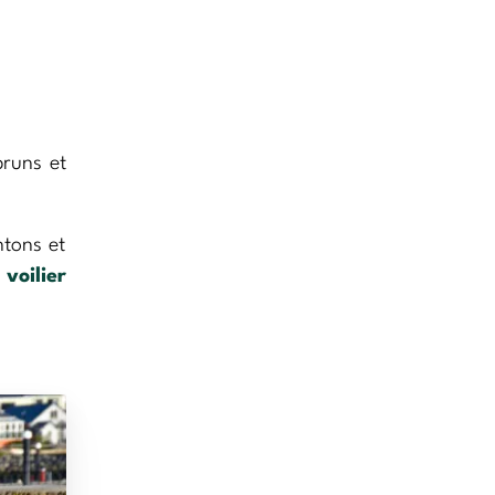
bruns et
ntons et
e
voilier