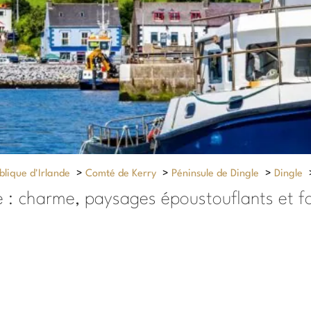
lique d'Irlande
>
Comté de Kerry
>
Péninsule de Dingle
>
Dingle
e : charme, paysages époustouflants et f