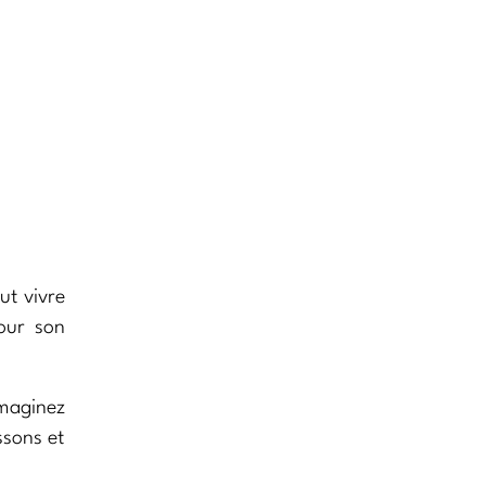
ut vivre
pour son
Imaginez
ssons et