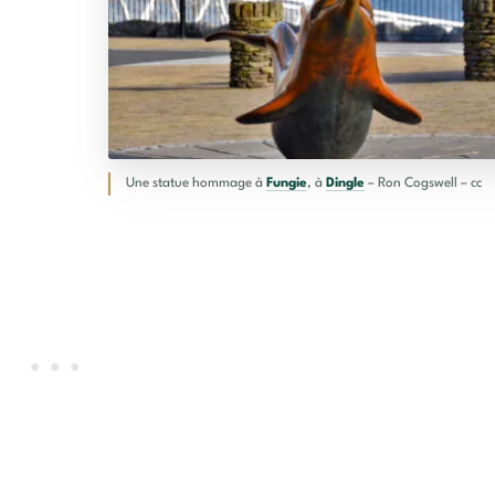
Une statue hommage à
Fungie
, à
Dingle
– Ron Cogswell – cc