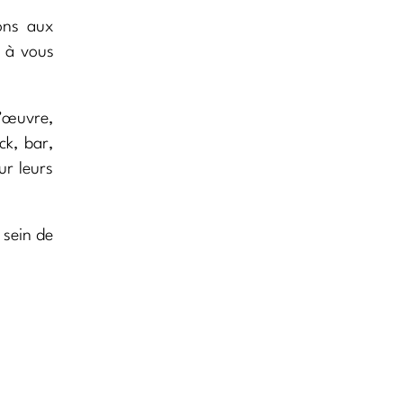
ons aux
s à vous
l’œuvre,
ck, bar,
ur leurs
 sein de