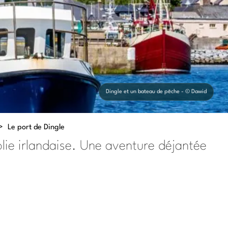
Dingle et un bateau de pêche - © Dawid
>
Le port de Dingle
olie irlandaise. Une aventure déjantée