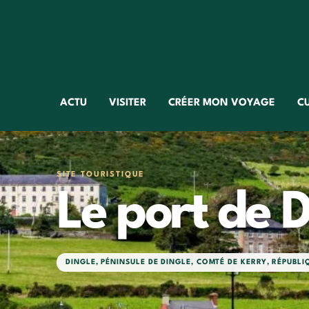
ACTU
VISITER
CRÉER MON VOYAGE
C
SITE TOURISTIQUE
Le port de D
DINGLE
,
PÉNINSULE DE DINGLE
,
COMTÉ DE KERRY
,
RÉPUBLI