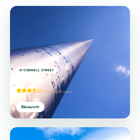
O'CONNELL STREET
Le Spire
3,58/5
(800 votes)
Découvrir