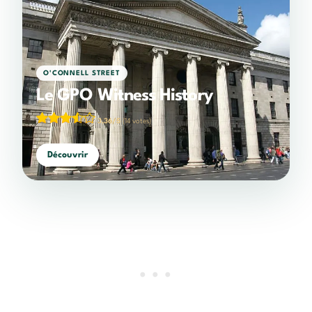
O'CONNELL STREET
Le GPO Witness History
3,36/5
(14 votes)
Découvrir