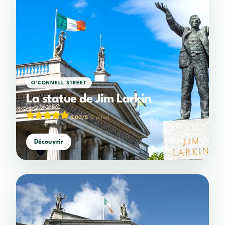
O'CONNELL STREET
La statue de Jim Larkin
5,00/5
(2 votes)
Découvrir