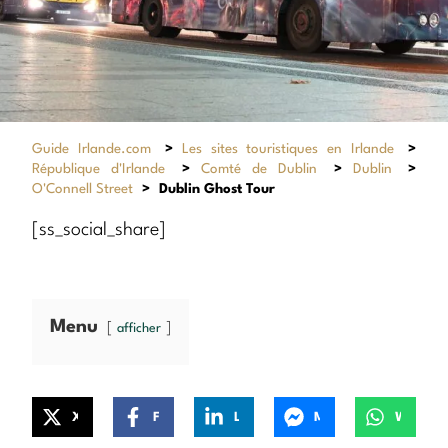
Guide Irlande.com
>
Les sites touristiques en Irlande
>
République d'Irlande
>
Comté de Dublin
>
Dublin
>
O'Connell Street
>
Dublin Ghost Tour
[ss_social_share]
Menu
afficher
X
Facebook
LinkedIn
Messenger
WhatsApp