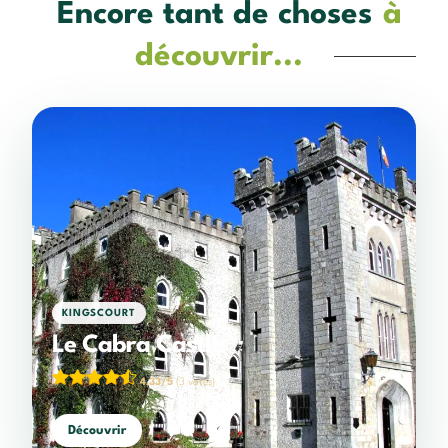
Encore tant de choses
à
découvrir...
KINGSCOURT
Le Cabra Castle
4,33/5
(3 votes)
Découvrir