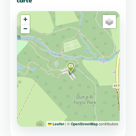
carte
+
−
Leaflet
|
©
OpenStreetMap
contributors