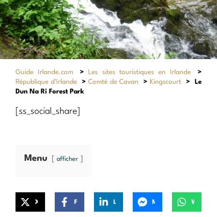
Guide Irlande.com
>
Les sites touristiques en Irlande
>
République d'Irlande
>
Comté de Cavan
>
Kingscourt
>
Le
Dun Na Ri Forest Park
[ss_social_share]
Menu
afficher
X
Facebook
LinkedIn
Messenger
WhatsApp