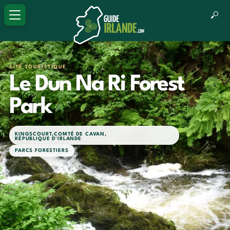
SITE TOURISTIQUE
Le Dun Na Ri Forest
Park
KINGSCOURT
,
COMTÉ DE CAVAN
,
RÉPUBLIQUE D'IRLANDE
PARCS FORESTIERS