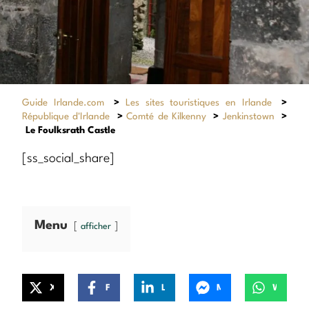
Guide Irlande.com
>
Les sites touristiques en Irlande
>
République d'Irlande
>
Comté de Kilkenny
>
Jenkinstown
>
Le Foulksrath Castle
[ss_social_share]
Menu
afficher
X
Facebook
LinkedIn
Messenger
WhatsApp