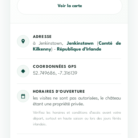
Voir la carte
ADRESSE
à Jenkinstown,
Jenkinstown
(
Comté de
Kilkenny
) -
République d'Irlande
COORDONNÉES GPS
52.749686, -7.316139
HORAIRES D'OUVERTURE
les visites ne sont pas autorisées, le château
étant une propriété privée.
Vérifiez les horaires et conditions d’accès avant votre
départ, surtout en haute saison ou lors des jours fériés
irlandais.