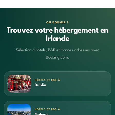
OÙ DORMIR ?
Trouvez votre hébergement en
Irlande
Sélection d’hôtels, B&B et bonnes adresses avec
Booking.com.
HÔTELS ET B&B À
Dublin
HÔTELS ET B&B À
Galway