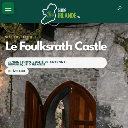
SITE TOURISTIQUE
Le Foulksrath Castle
JENKINSTOWN
,
COMTÉ DE KILKENNY
,
RÉPUBLIQUE D'IRLANDE
CHÂTEAUX