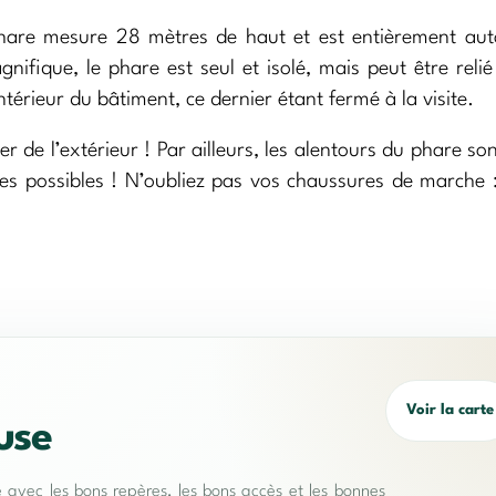
phare mesure 28 mètres de haut et est entièrement au
nifique, le phare est seul et isolé, mais peut être relié
térieur du bâtiment, ce dernier étant fermé à la visite.
e l’extérieur ! Par ailleurs, les alentours du phare son
s possibles ! N’oubliez pas vos chaussures de marche :
Voir la carte
use
e avec les bons repères, les bons accès et les bonnes