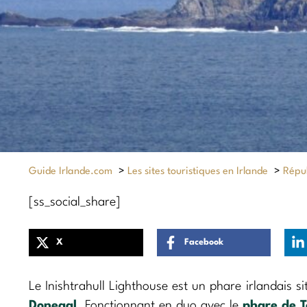
Guide Irlande.com
>
Les sites touristiques en Irlande
>
Répub
[ss_social_share]
X
Facebook
Le Inishtrahull Lighthouse est un phare irlandais s
Donegal
. Fonctionnant en duo avec le
phare de T