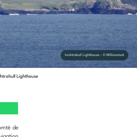
Inishtrahull Lighthouse - © Millionstock
shtrahull Lighthouse
comté de
vigation