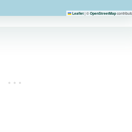
Leaflet
|
©
OpenStreetMap
contribut