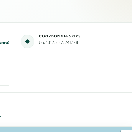
COORDONNÉES GPS
omté
55.43125, -7.241778
e