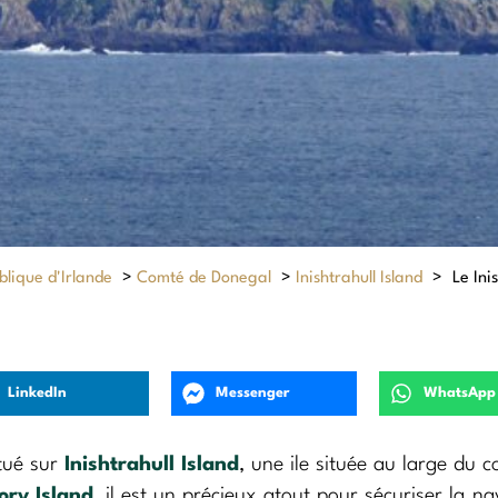
lique d'Irlande
>
Comté de Donegal
>
Inishtrahull Island
>
Le Ini
LinkedIn
Messenger
WhatsApp
itué sur
Inishtrahull Island
, une ile située au large du 
ory Island
, il est un précieux atout pour sécuriser la na