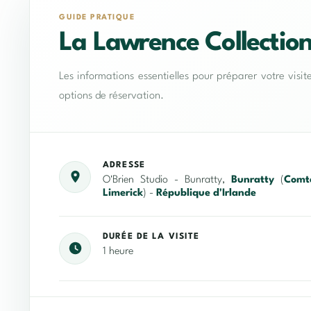
GUIDE PRATIQUE
La Lawrence Collectio
Les informations essentielles pour préparer votre visit
options de réservation.
ADRESSE
O'Brien Studio - Bunratty,
Bunratty
(
Comt
Limerick
) -
République d'Irlande
DURÉE DE LA VISITE
1 heure