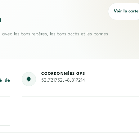
Voir la carte
n
e avec les bons repères, les bons accès et les bonnes
COORDONNÉES GPS
é de
52.721752, -8.817214