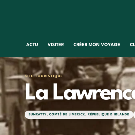
ACTU
VISITER
CRÉER MON VOYAGE
C
SITE TOURISTIQUE
La Lawrence
BUNRATTY
,
COMTÉ DE LIMERICK
,
RÉPUBLIQUE D'IRLANDE