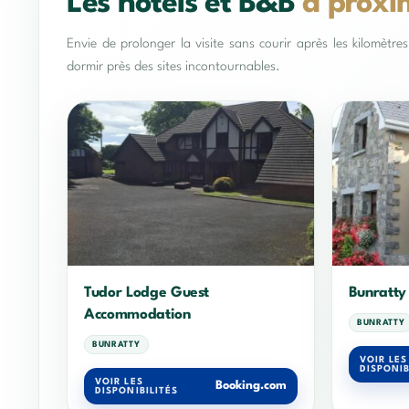
Les hôtels et B&B
à proxi
Envie de prolonger la visite sans courir après les kilomètr
dormir près des sites incontournables.
Tudor Lodge Guest
Bunratty
Accommodation
BUNRATTY
BUNRATTY
VOIR LES
DISPONIB
VOIR LES
Booking.com
DISPONIBILITÉS