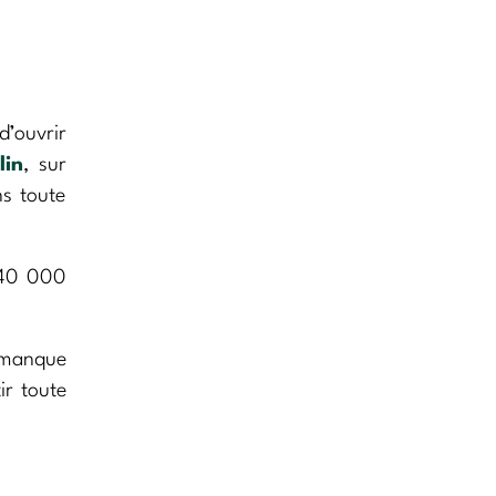
d’ouvrir
lin
, sur
ns toute
 40 000
e manque
ir toute