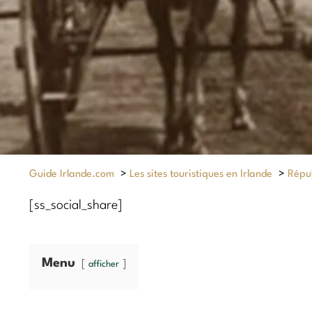
Guide Irlande.com
>
Les sites touristiques en Irlande
>
Répub
[ss_social_share]
Menu
afficher