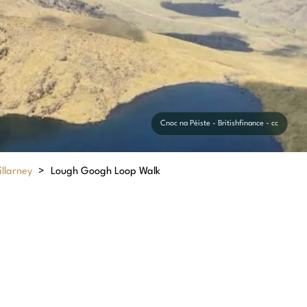
Cnoc na Péiste - Britishfinance - cc
illarney
>
Lough Googh Loop Walk