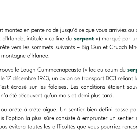
et montez en pente raide jusqu’à ce que vous arriviez a
’Irlande, intitulé « colline du
serpent
») marqué par un
 crête vers les sommets suivants – Big Gun et Cruach Mh
e montagne d’Irlande.
e trouve le Lough Cummeenapeasta (« lac du coum du
ser
t le 17 décembre 1943, un avion de transport DC3 reliant 
s’est écrasé sur les falaises. Les conditions étaient sa
l n’a été découvert qu’un mois et demi plus tard.
ou arête à crête aiguë. Un sentier bien défini passe pa
s l’option la plus sûre consiste à emprunter un sentier
us évitera toutes les difficultés que vous pourriez renco