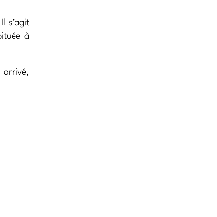
l s’agit
bituée à
 arrivé,