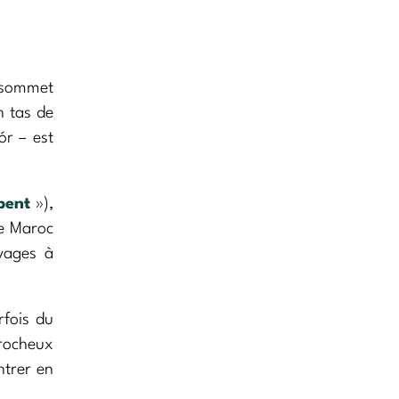
u sommet
 tas de
ór – est
pent
»),
le Maroc
uvages à
rfois du
 rocheux
ntrer en