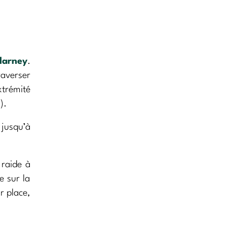
llarney
.
raverser
trémité
).
 jusqu’à
 raide à
e sur la
r place,