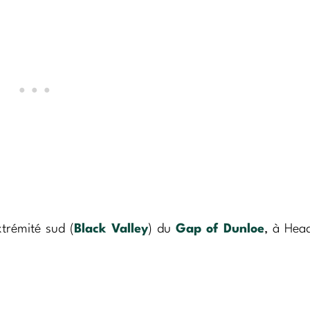
xtrémité sud (
Black Valley
) du
Gap of Dunloe
, à Hea