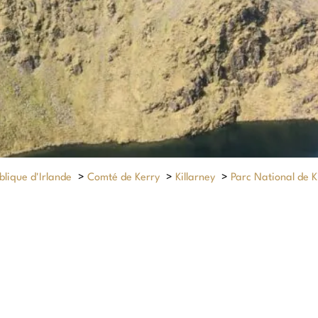
lique d'Irlande
>
Comté de Kerry
>
Killarney
>
Parc National de K