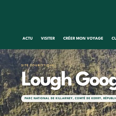
ACTU
VISITER
CRÉER MON VOYAGE
C
SITE TOURISTIQUE
Lough Goog
PARC NATIONAL DE KILLARNEY
,
COMTÉ DE KERRY
,
RÉPUBLI