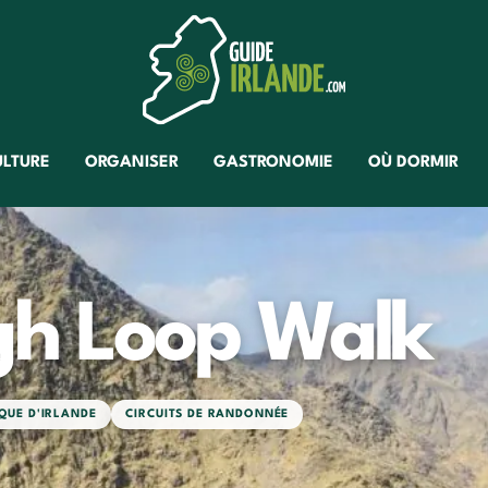
ULTURE
ORGANISER
GASTRONOMIE
OÙ DORMIR
h Loop Walk
QUE D'IRLANDE
CIRCUITS DE RANDONNÉE