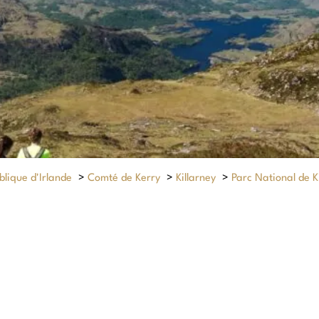
lique d'Irlande
>
Comté de Kerry
>
Killarney
>
Parc National de K