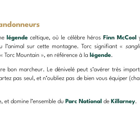
randonneurs
une
légende
celtique, où le célèbre héros
Finn McCool
y
tu l’animal sur cette montagne. Torc signifiant «
sangli
« Torc Mountain », en référence à la
légende
.
tre bon marcheur. Le dénivelé peut s’avérer très impor
artez pas seul, et n’oubliez pas de bien vous équiper (ch
le, et domine l’ensemble du
Parc National
de
Killarney
.