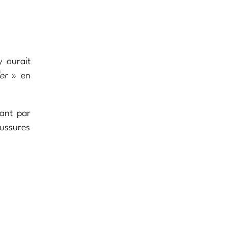
 aurait
er
» en
tant par
aussures