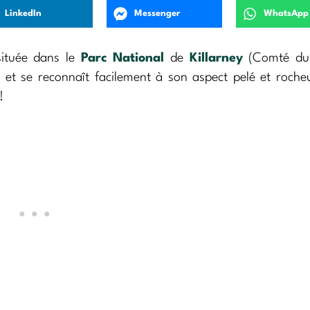
LinkedIn
Messenger
WhatsApp
située dans le
Parc National
de
Killarney
(Comté du 
, et se reconnaît facilement à son aspect pelé et roch
!