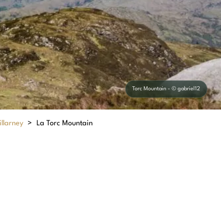
Torc Mountain - © gabriel12
illarney
>
La Torc Mountain