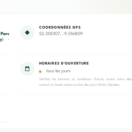
COORDONNÉES GPS
,
Parc
52.000107, -9.516809
y
) -
HORAIRES D'OUVERTURE
tous les jours
Vérifiez les horaires et conditions d’accès avant votre dép
surtout en haute saison ou lors des jours fériés irlandais.