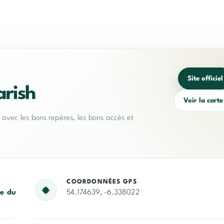
Site officiel
arish
Voir la carte
e avec les bons repères, les bons accès et
COORDONNÉES GPS
de du
54.174639, -6.338022