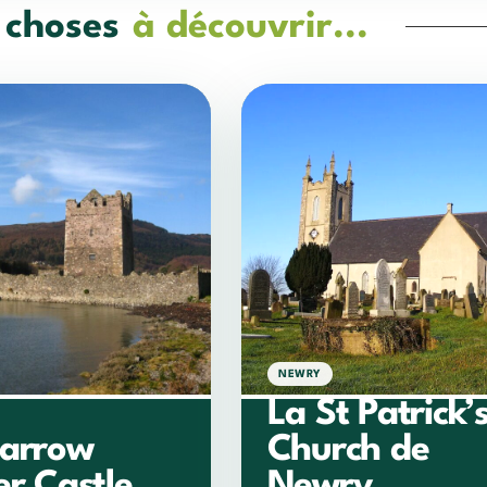
 choses
à découvrir...
NEWRY
La St Patrick’
Narrow
Church de
r Castle
Newry