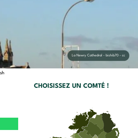
La Newry Cathedral - bishib70 - cc
sh
CHOISISSEZ UN COMTÉ !