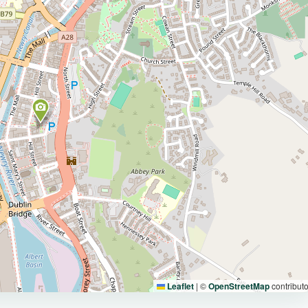
Leaflet
|
©
OpenStreetMap
contributo