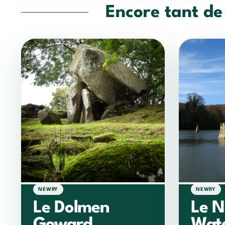
Encore tant de
NEWRY
NEWRY
Le Dolmen
Le 
Goward
Wate