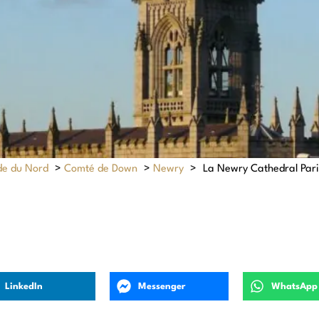
de du Nord
>
Comté de Down
>
Newry
>
La Newry Cathedral Pari
LinkedIn
Messenger
WhatsApp