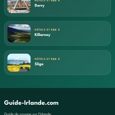
HÔTELS ET B&B À
Derry
HÔTELS ET B&B À
Killarney
HÔTELS ET B&B À
Sligo
Guide-Irlande.com
Guide de voyage sur l'Irlande.