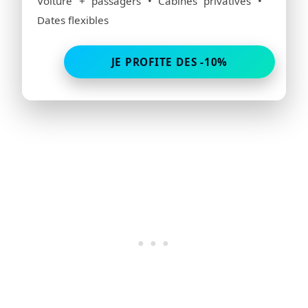
Voiture + passagers • Cabines privatives •
Dates flexibles
JE PROFITE DES -10%