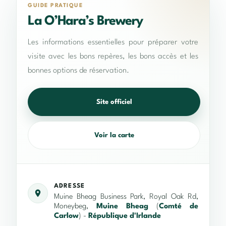
GUIDE PRATIQUE
La O’Hara’s Brewery
Les informations essentielles pour préparer votre
visite avec les bons repères, les bons accès et les
bonnes options de réservation.
Site officiel
Voir la carte
ADRESSE
Muine Bheag Business Park, Royal Oak Rd,
Moneybeg,
Muine Bheag
(
Comté de
Carlow
) -
République d'Irlande