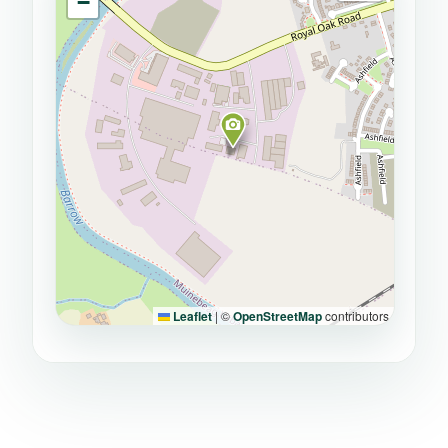
−
Leaflet
|
©
OpenStreetMap
contributors