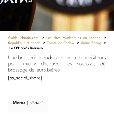
Guide Irlande.com
>
Les sites touristiques en Irlande
>
République d'Irlande
>
Comté de Carlow
>
Muine Bheag
>
La O’Hara’s Brewery
Une brasserie irlandaise ouverte aux visiteurs
pour mieux découvrir les coulisses du
brassage de leurs bières !
[ss_social_share]
Menu
afficher