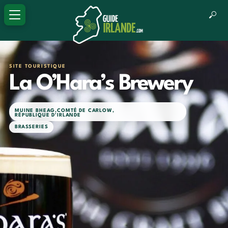
SITE TOURISTIQUE
La O’Hara’s Brewery
MUINE BHEAG
,
COMTÉ DE CARLOW
,
RÉPUBLIQUE D'IRLANDE
BRASSERIES