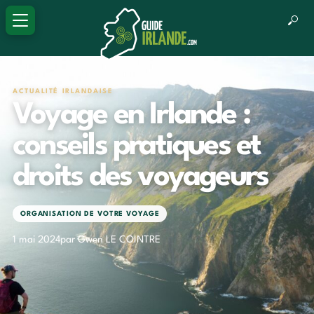
ACTUALITÉ IRLANDAISE
Voyage en Irlande :
conseils pratiques et
droits des voyageurs
ORGANISATION DE VOTRE VOYAGE
1 mai 2024
par Gwen LE COINTRE