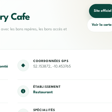
Site officiel
ery Cafe
Voir la carte
e avec les bons repères, les bons accès et
COORDONNÉES GPS
omté
52.153872, -10.453765
ÉTABLISSEMENT
Restaurant
SPÉCIALITÉS