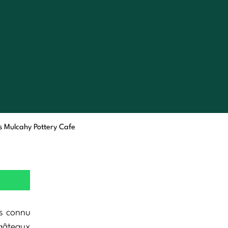
s Mulcahy Pottery Cafe
s connu
gâteaux