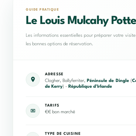
GUIDE PRATIQUE
Le Louis Mulcahy Pott
Les informations essentielles pour préparer votre visit
les bonnes options de réservation.
ADRESSE
Clogher, Ballyferriter,
Péninsule de Dingle
(
C
de Kerry
) -
République d'Irlande
TARIFS
€€ bon marché
TYPE DE CUISINE