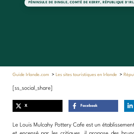
PÉNINSULE DE DINGLE
,
COMTÉ DE KERRY
,
RÉPUBLIQUE D'IR
Guide Irlande.com
>
Les sites touristiques en Irlande
>
Répub
[ss_social_share]
X
Facebook
Le Louis Mulcahy Pottery Cafe est un établissement
et encensé par les critiques, il propose des bru