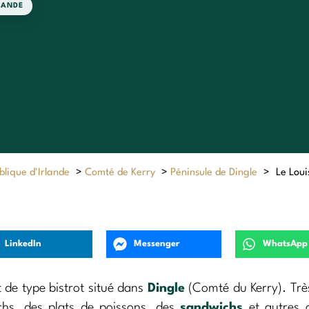
LANDE
lique d'Irlande
>
Comté de Kerry
>
Péninsule de Dingle
>
Le Loui
LinkedIn
Messenger
WhatsApp
 de type bistrot situé dans
Dingle
(Comté du Kerry). Trè
nchs, des plats de poissons, des
sandwichs
et autres 