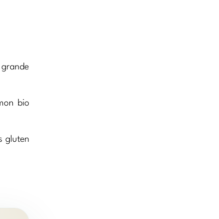
e grande
mon bio
s gluten