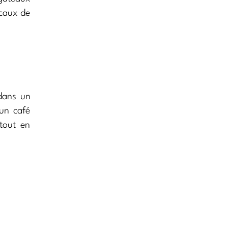
ocaux de
 dans un
 un café
 tout en