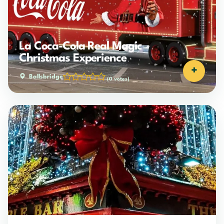
La Coca-Cola Real Magic
Christmas Experience
+
Ballsbridge
(0 votes)