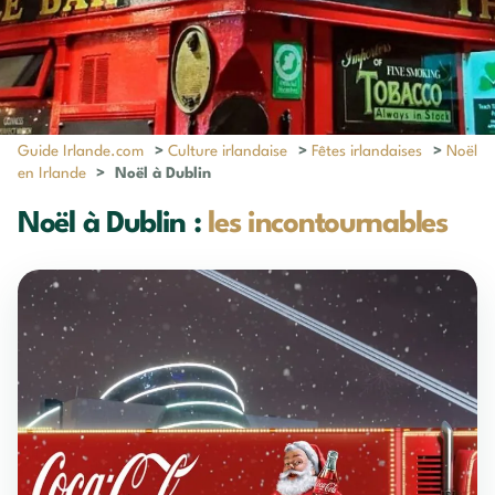
Guide Irlande.com
>
Culture irlandaise
>
Fêtes irlandaises
>
Noël
en Irlande
>
Noël à Dublin
Noël à Dublin :
les incontournables