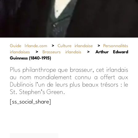
Guide Irlande.com
>
Culture irlandaise
>
Personnalités
irlandaises
>
Brasseurs irlandais
>
Arthur Edward
Guinness (1840-1915)
Plus philanthrope que brasseur, cet irlandais
au nom mondialement connu a offert aux
Dublinois l’un de leurs plus beaux trésors : le
St. Stephen’s Green.
[ss_social_share]