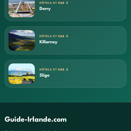
HÔTELS ET B&B À
Derry
HÔTELS ET B&B À
Killarney
HÔTELS ET B&B À
Sligo
Guide-Irlande.com