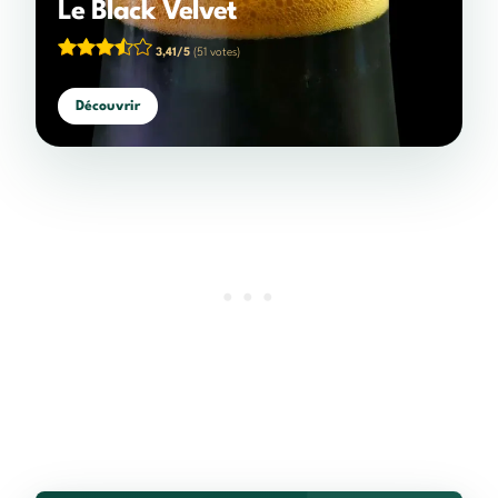
Le Black Velvet
3,41/5
(51 votes)
Découvrir