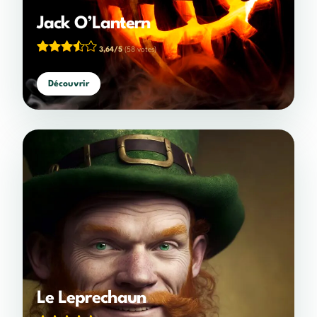
Jack O’Lantern
3,64/5
(58 votes)
Découvrir
Le Leprechaun