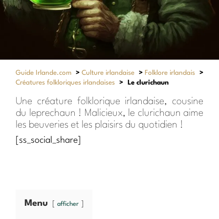
Guide Irlande.com
>
Culture irlandaise
>
Folklore irlandais
>
Créatures folkloriques irlandaises
>
Le clurichaun
Une créature folklorique irlandaise, cousine
du leprechaun ! Malicieux, le clurichaun aime
les beuveries et les plaisirs du quotidien !
[ss_social_share]
Menu
afficher