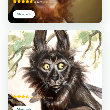
4,94/5
(999 votes)
Découvrir
Le Púca
3,88/5
(8 votes)
Découvrir