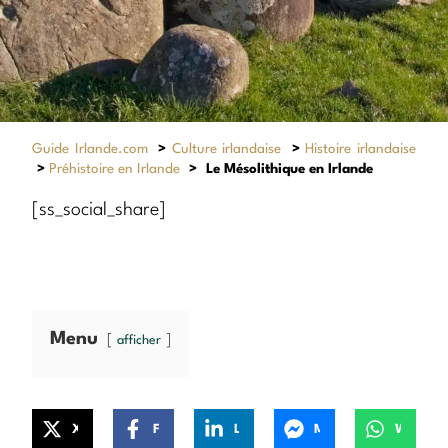
Guide Irlande.com
>
Culture irlandaise
>
Histoire irlandaise
>
Préhistoire en Irlande
>
Le Mésolithique en Irlande
[ss_social_share]
Menu
afficher
X
Facebook
LinkedIn
Messenger
WhatsApp