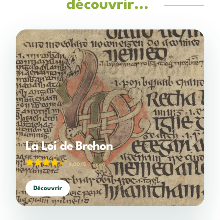
découvrir...
La Loi de Brehon
4,00/5
(1 votes)
Découvrir