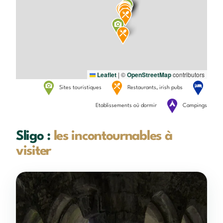
Leaflet
|
©
OpenStreetMap
contributors
Sites touristiques
Restaurants, irish pubs
Etablissements où dormir
Campings
Sligo :
les incontournables à
visiter