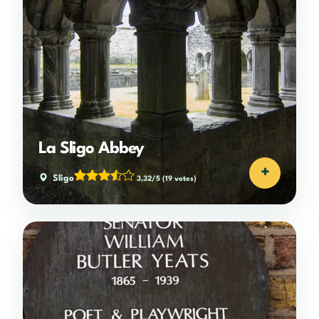
La Sligo Abbey
+
Sligo
3,32/5
(19 votes)