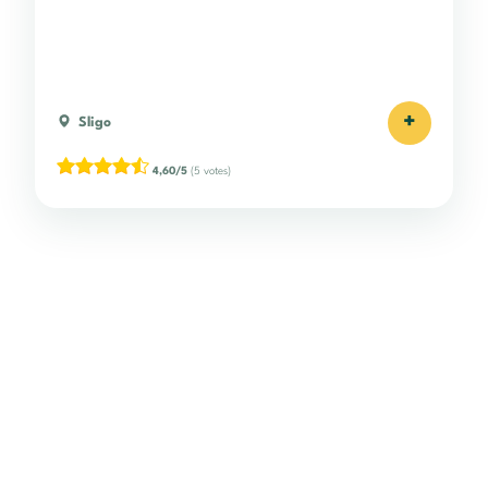
+
Sligo
4,60/5
(5 votes)