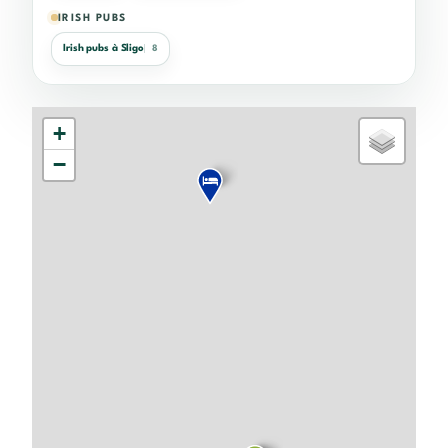
IRISH PUBS
Irish pubs à Sligo
8
+
−