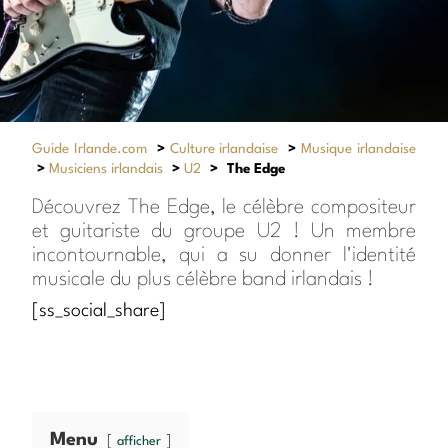
Guide Irlande.com
>
Culture irlandaise
>
Musique irlandaise
>
Musiciens irlandais
>
U2
>
The Edge
Découvrez The Edge, le célèbre compositeur
et guitariste du groupe U2 ! Un membre
incontournable, qui a su donner l'identité
musicale du plus célèbre band irlandais !
[ss_social_share]
Menu
afficher