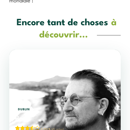
mondiale !
Encore tant de choses
à
découvrir...
DUBLIN
Bono
3,73/5
(45 votes)