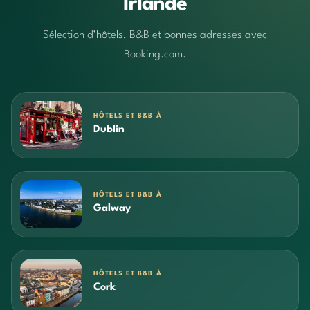
Irlande
Sélection d’hôtels, B&B et bonnes adresses avec
Booking.com.
HÔTELS ET B&B À
Dublin
HÔTELS ET B&B À
Galway
HÔTELS ET B&B À
Cork