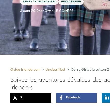
SÉRIES TV IRLANDAISES
UNCLASSIFIED
8 août 2019
par Gwen LE COINTRE
Guide Irlande.com
>
Unclassified
>
Derry Girls : la saison 
Suivez les aventures décalées des ad
irlandais
X
Facebook