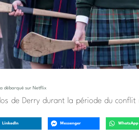
2 a débarqué sur Netflix
os de Derry durant la période du conflit
LinkedIn
Messenger
WhatsApp