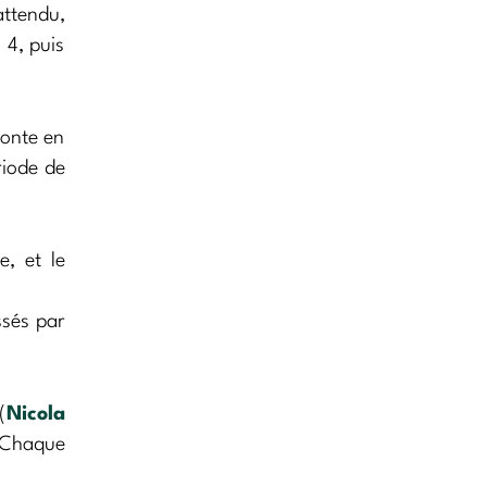
attendu,
 4, puis
conte en
riode de
e, et le
ssés par
(
Nicola
 Chaque