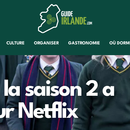
CULTURE
ORGANISER
GASTRONOMIE
OÙ DORM
 la saison 2 a
r Netflix