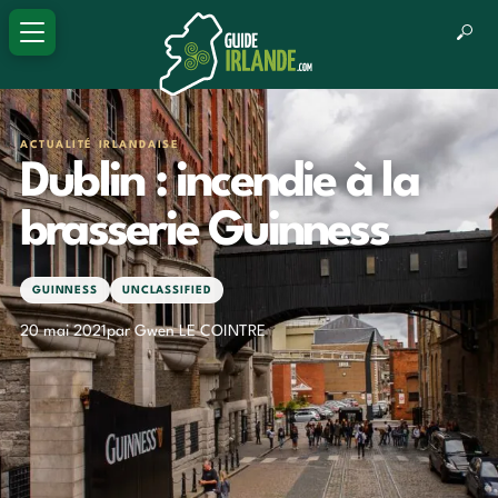
ACTUALITÉ IRLANDAISE
Dublin : incendie à la
brasserie Guinness
GUINNESS
UNCLASSIFIED
20 mai 2021
par Gwen LE COINTRE