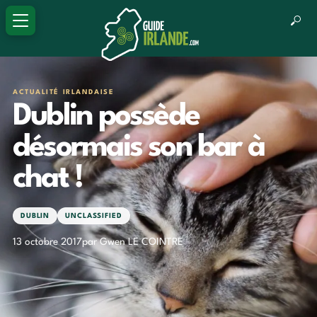
ACTUALITÉ IRLANDAISE
Dublin possède
désormais son bar à
chat !
DUBLIN
UNCLASSIFIED
13 octobre 2017
par Gwen LE COINTRE