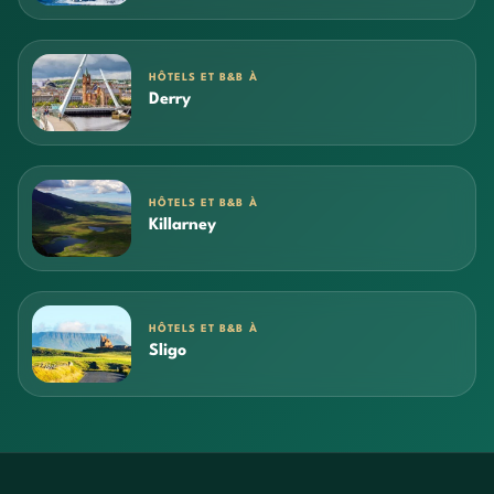
HÔTELS ET B&B À
Derry
HÔTELS ET B&B À
Killarney
HÔTELS ET B&B À
Sligo