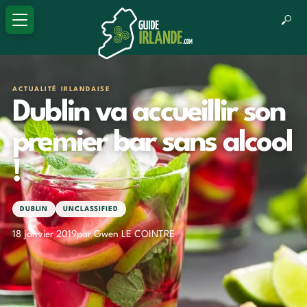
ACTUALITÉ IRLANDAISE
Dublin va accueillir son
premier bar sans alcool
!
DUBLIN
UNCLASSIFIED
18 janvier 2019
par Gwen LE COINTRE